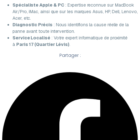
Spécialiste Apple & PC
: Expertise reconnue sur MacBook
Air/Pro, iMac, ainsi que sur les marques Asus, HP, Dell, Lenovo,
Acer, etc.
Diagnostic Précis
: Nous identifions la cause réelle de la
panne avant toute intervention.
Service Localisé
: Votre expert informatique de proximité
à
Paris 17 (Quartier Lévis)
.
Partager :